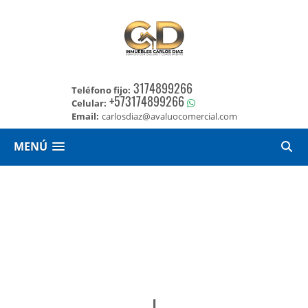
3174899266
Teléfono fijo:
+573174899266
Celular:
Email:
carlosdiaz@avaluocomercial.com
MENÚ