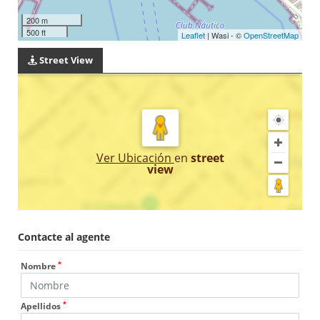
200 m
500 ft
Leaflet
| Wasi - ©
OpenStreetMap
Street View
Ver Ubicación
en
street
view
Contacte al agente
*
Nombre
*
Apellidos