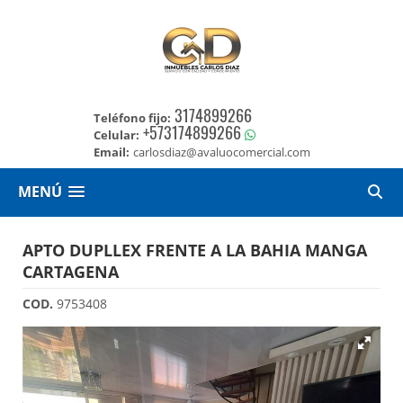
3174899266
Teléfono fijo:
+573174899266
Celular:
Email:
carlosdiaz@avaluocomercial.com
MENÚ
APTO DUPLLEX FRENTE A LA BAHIA MANGA
CARTAGENA
COD.
9753408