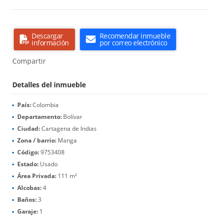
Descargar
Recomendar inmueble
información
por correo electrónico
Compartir
Detalles del inmueble
País:
Colombia
Departamento:
Bolívar
Ciudad:
Cartagena de Indias
Zona / barrio:
Manga
Código:
9753408
Estado:
Usado
Área Privada:
111 m²
Alcobas:
4
Baños:
3
Garaje:
1