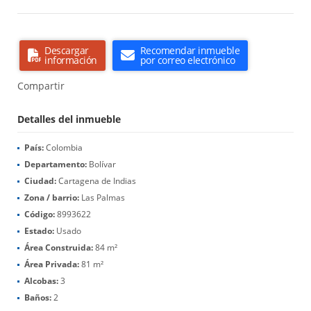
Descargar
Recomendar inmueble
información
por correo electrónico
Compartir
Detalles del inmueble
País:
Colombia
Departamento:
Bolívar
Ciudad:
Cartagena de Indias
Zona / barrio:
Las Palmas
Código:
8993622
Estado:
Usado
Área Construida:
84 m²
Área Privada:
81 m²
Alcobas:
3
Baños:
2