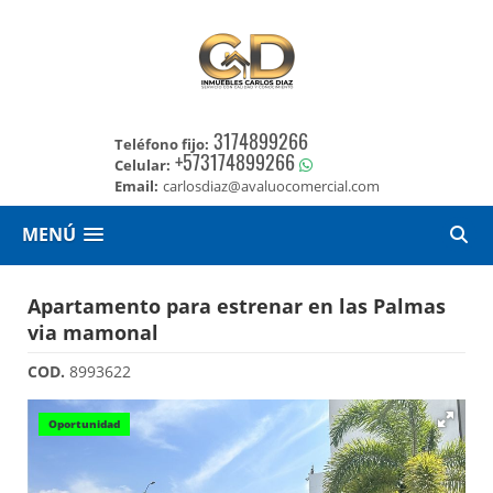
3174899266
Teléfono fijo:
+573174899266
Celular:
Email:
carlosdiaz@avaluocomercial.com
MENÚ
Apartamento para estrenar en las Palmas
via mamonal
COD.
8993622
Oportunidad