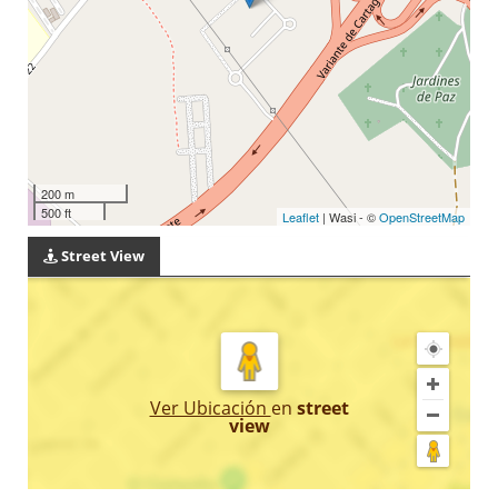
200 m
500 ft
Leaflet
| Wasi - ©
OpenStreetMap
Street View
Ver Ubicación
en
street
view