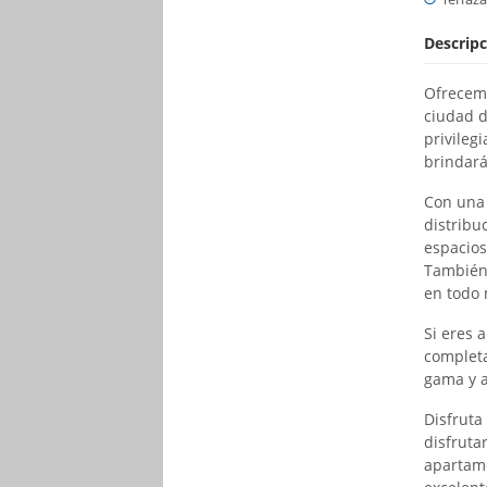
Descripc
Ofrecemo
ciudad d
privileg
brindará
Con una 
distribu
espacios
También 
en todo
Si eres 
completa
gama y a
Disfruta
disfrutar
apartame