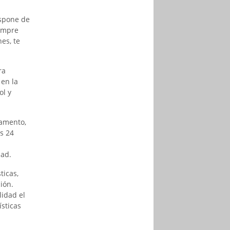
ispone de
iempre
es, te
ra
 en la
ol y
tamento,
s 24
dad.
ticas,
ión.
idad el
sticas