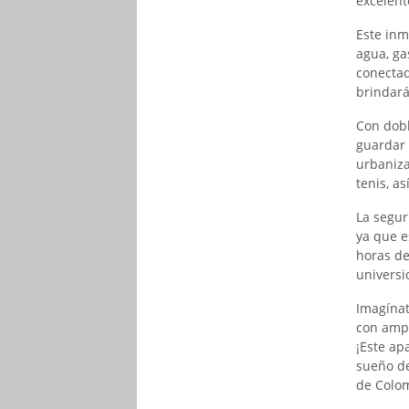
excelent
Este inm
agua, ga
conectad
brindar
Con dobl
guardar 
urbaniza
tenis, as
La segur
ya que e
horas de
universi
Imagínat
con ampl
¡Este ap
sueño de
de Colo