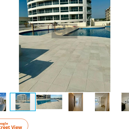
oogle
treet View