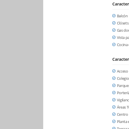
Caracter
Balcón
Clósets
Gas dom
Vista 
Cocina
Caracter
Acceso
Colegio
Parquea
Porterí
Vigilanc
Áreas T
Centro
Planta 
Terraza