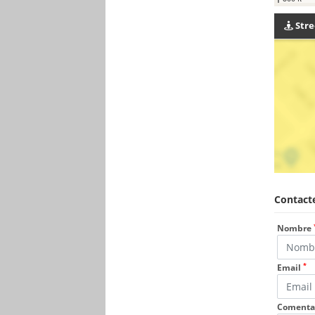
Stre
Contacte
Nombre
*
Email
Comenta