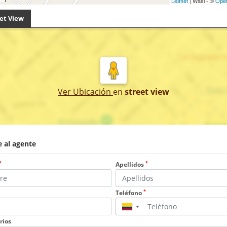
Leaflet
| Wasi - ©
Ope
et View
Ver Ubicación
en
street view
 al agente
*
*
Apellidos
*
Teléfono
▼
rios