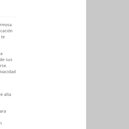
ermosa
icación
 te
na
 de sus
rse.
ivacidad
e alta
ara
n