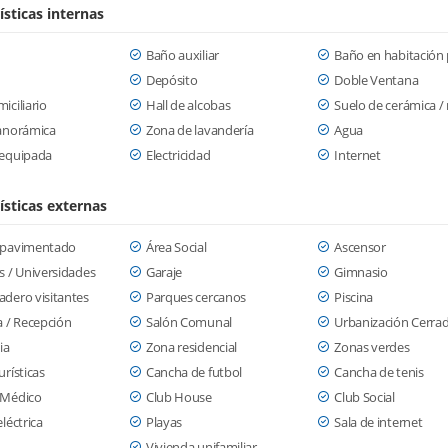
ísticas internas
Baño auxiliar
Baño en habitación 
Depósito
Doble Ventana
iciliario
Hall de alcobas
Suelo de cerámica 
panorámica
Zona de lavandería
Agua
 equipada
Electricidad
Internet
ísticas externas
 pavimentado
Área Social
Ascensor
s / Universidades
Garaje
Gimnasio
dero visitantes
Parques cercanos
Piscina
a / Recepción
Salón Comunal
Urbanización Cerra
ia
Zona residencial
Zonas verdes
urísticas
Cancha de futbol
Cancha de tenis
 Médico
Club House
Club Social
eléctrica
Playas
Sala de internet
Vivienda unifamiliar