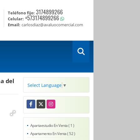
3174899266
Teléfono fijo:
+573174899266
Celular:
Email:
carlosdiaz@avaluocomercial.com
a del
Select Language
▼
Facebook
X
Instagram
Apartaestudio En Venta ( 1 )
Apartamento En Venta ( 52 )