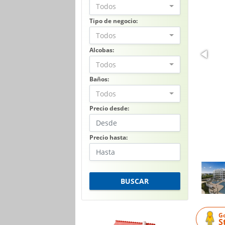
Todos
Tipo de negocio:
Todos
Alcobas:
Todos
Baños:
Todos
Precio desde:
Precio hasta:
BUSCAR
G
S