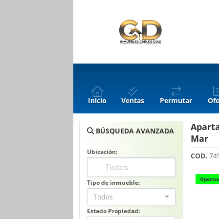
Inicio
Ventas
Permutar
Ofe
Aparta
BÚSQUEDA AVANZADA
Mar
Ubicación:
COD.
74
Oportu
Tipo de inmueble:
Todos
Estado Propiedad: