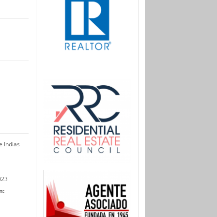
 Indias
023
n: