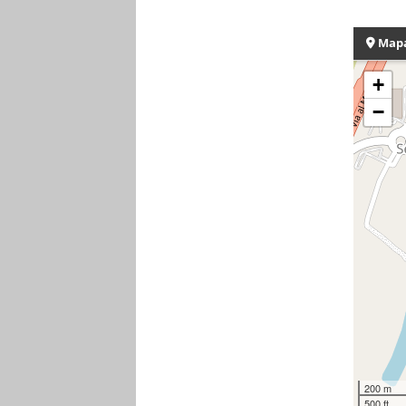
Map
+
−
200 m
500 ft