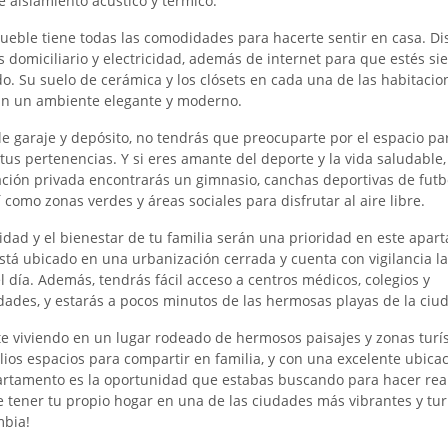
e aislamiento acústico y térmico.
ueble tiene todas las comodidades para hacerte sentir en casa. D
s domiciliario y electricidad, además de internet para que estés s
o. Su suelo de cerámica y los clósets en cada una de las habitacion
án un ambiente elegante y moderno.
e garaje y depósito, no tendrás que preocuparte por el espacio pa
tus pertenencias. Y si eres amante del deporte y la vida saludable,
ción privada encontrarás un gimnasio, canchas deportivas de futb
í como zonas verdes y áreas sociales para disfrutar al aire libre.
idad y el bienestar de tu familia serán una prioridad en este apar
stá ubicado en una urbanización cerrada y cuenta con vigilancia la
l día. Además, tendrás fácil acceso a centros médicos, colegios y
dades, y estarás a pocos minutos de las hermosas playas de la ciu
e viviendo en un lugar rodeado de hermosos paisajes y zonas turís
ios espacios para compartir en familia, y con una excelente ubicac
artamento es la oportunidad que estabas buscando para hacer real
 tener tu propio hogar en una de las ciudades más vibrantes y turí
mbia!