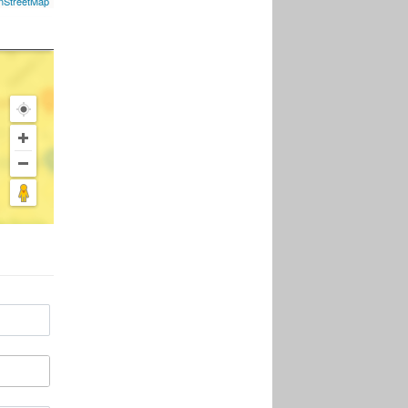
nStreetMap