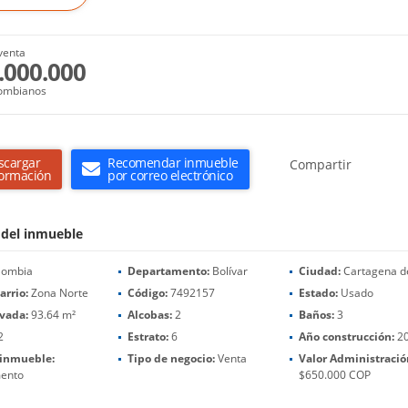
venta
.000.000
ombianos
scargar
Recomendar inmueble
Compartir
formación
por correo electrónico
 del inmueble
lombia
Departamento:
Bolívar
Ciudad:
Cartagena de
arrio:
Zona Norte
Código:
7492157
Estado:
Usado
ivada:
93.64 m²
Alcobas:
2
Baños:
3
2
Estrato:
6
Año construcción:
2
 inmueble:
Tipo de negocio:
Venta
Valor Administració
ento
$650.000 COP