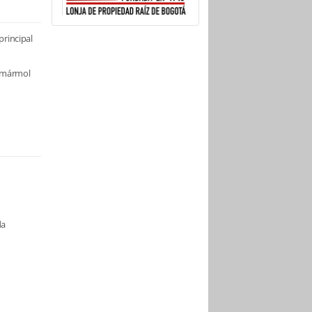
principal
/ mármol
da