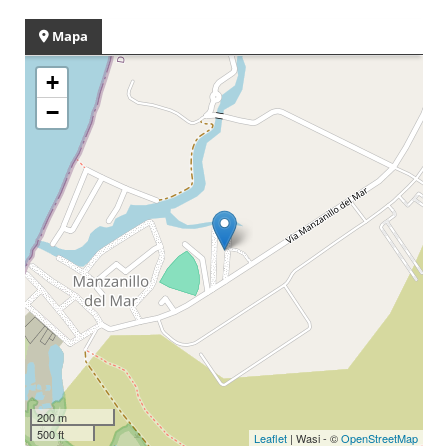
Mapa
+
−
200 m
500 ft
Leaflet
| Wasi - ©
OpenStreetMap