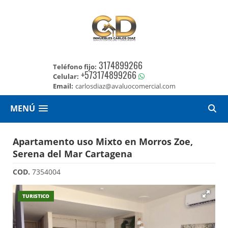
3174899266
Teléfono fijo:
+573174899266
Celular:
Email:
carlosdiaz@avaluocomercial.com
MENÚ
Apartamento uso Mixto en Morros Zoe,
Serena del Mar Cartagena
COD.
7354004
TURISTICO