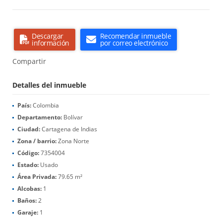
Descargar
Recomendar inmueble
información
por correo electrónico
Compartir
Detalles del inmueble
País:
Colombia
Departamento:
Bolívar
Ciudad:
Cartagena de Indias
Zona / barrio:
Zona Norte
Código:
7354004
Estado:
Usado
Área Privada:
79.65 m²
Alcobas:
1
Baños:
2
Garaje:
1