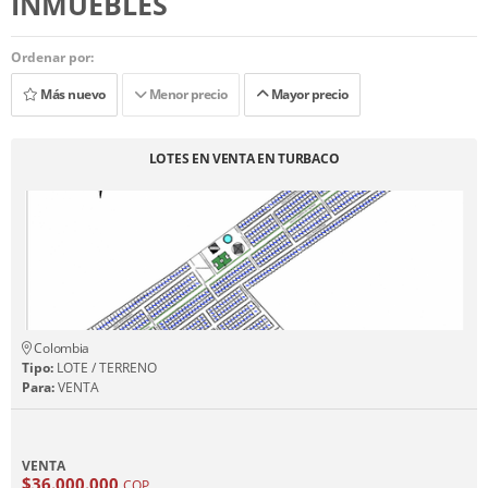
INMUEBLES
Ordenar por:
Más nuevo
Menor precio
Mayor precio
LOTES EN VENTA EN TURBACO
Colombia
Tipo:
LOTE / TERRENO
Para:
VENTA
VENTA
$36.000.000
COP