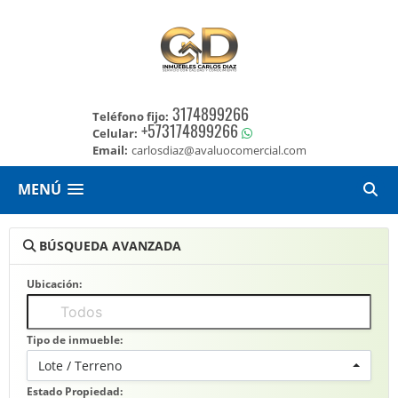
3174899266
Teléfono fijo:
+573174899266
Celular:
Email:
carlosdiaz@avaluocomercial.com
MENÚ
BÚSQUEDA AVANZADA
Ubicación:
Tipo de inmueble:
Lote / Terreno
Estado Propiedad: