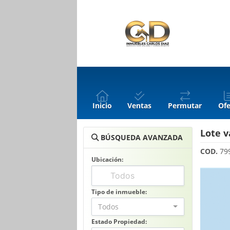
Inicio
Ventas
Permutar
Ofe
Lote v
BÚSQUEDA AVANZADA
COD.
79
Ubicación:
Tipo de inmueble:
Todos
Estado Propiedad: