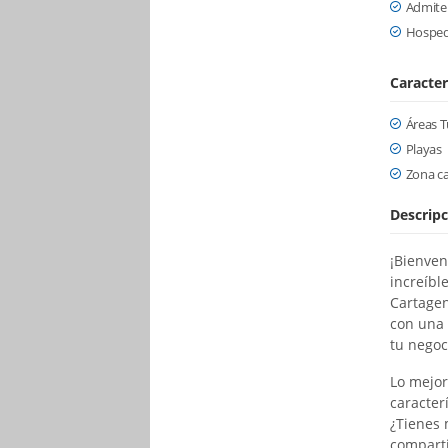
Admite
Hosped
Caracter
Áreas T
Playas
Zona c
Descripc
¡Bienven
increíbl
Cartagen
con una 
tu negoci
Lo mejor
caracter
¿Tienes 
comparti