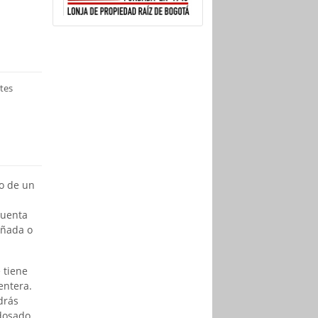
tes
ño de un
cuenta
oñada o
 tiene
entera.
drás
dosado,