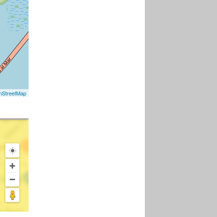
nStreetMap