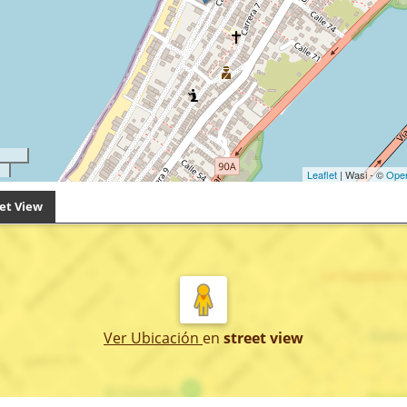
Leaflet
| Wasi - ©
Ope
et View
Ver Ubicación
en
street view