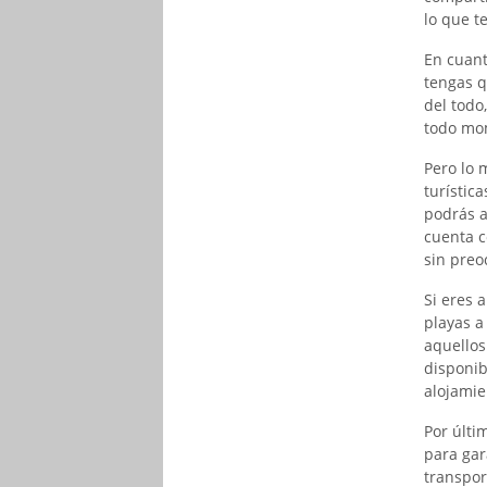
lo que t
En cuant
tengas q
del todo
todo mo
Pero lo 
turístic
podrás a
cuenta c
sin preo
Si eres 
playas a
aquello
disponib
alojamie
Por últi
para gar
transpor