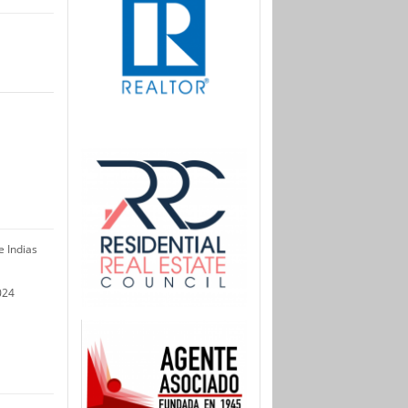
 Indias
024