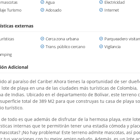
 mascotas
Agua
Electricidad
aje Turismo
Adosado
Internet
ísticas externas
urísticas
Cerca zona urbana
Parqueadero visitan
Trans. público cercano
Vigilancia
amping
ión Adicional
ido al paraíso del Caribe! Ahora tienes la oportunidad de ser due
e lote de playa en una de las ciudades más turísticas de Colombia,
a de Indias. Ubicado en el departamento de Bolívar, este terreno 
superficie total de 389 M2 para que construyas tu casa de playa s
o turístico.
 de todo es que además de disfrutar de la hermosa playa, este lote
ísticas internas que te permitirán tener una estadía cómoda y plac
mascotas? ¡No hay problema! Este terreno admite mascotas, así po
r tus vacaciones con tu mejor amigo peludo. Además, es un lote a