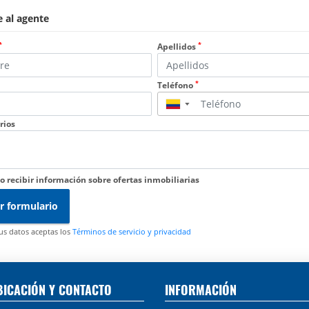
 al agente
*
*
Apellidos
*
Teléfono
▼
rios
o recibir información sobre ofertas inmobiliarias
r formulario
tus datos aceptas los
Términos de servicio y privacidad
BICACIÓN Y CONTACTO
INFORMACIÓN