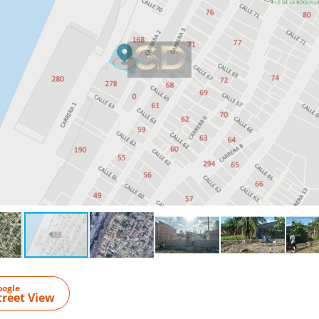
oogle
treet View