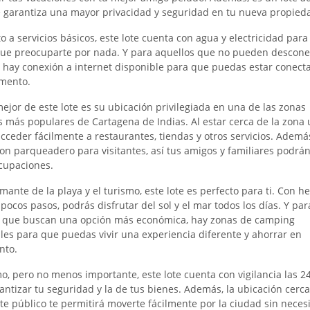
e garantiza una mayor privacidad y seguridad en tu nueva propied
o a servicios básicos, este lote cuenta con agua y electricidad par
ue preocuparte por nada. Y para aquellos que no pueden descone
, hay conexión a internet disponible para que puedas estar conect
mento.
mejor de este lote es su ubicación privilegiada en una de las zonas
as más populares de Cartagena de Indias. Al estar cerca de la zona
cceder fácilmente a restaurantes, tiendas y otros servicios. Además,
on parqueadero para visitantes, así tus amigos y familiares podrán 
cupaciones.
amante de la playa y el turismo, este lote es perfecto para ti. Con 
 pocos pasos, podrás disfrutar del sol y el mar todos los días. Y par
s que buscan una opción más económica, hay zonas de camping
les para que puedas vivir una experiencia diferente y ahorrar en
nto.
mo, pero no menos importante, este lote cuenta con vigilancia las 2
antizar tu seguridad y la de tus bienes. Además, la ubicación cerca
te público te permitirá moverte fácilmente por la ciudad sin neces