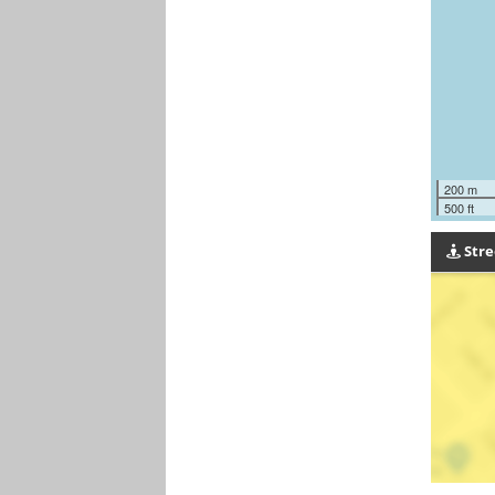
200 m
500 ft
Stre