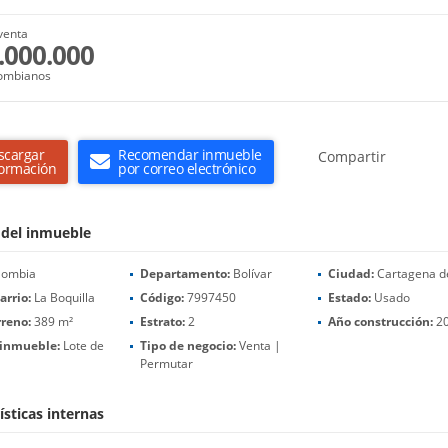
venta
.000.000
ombianos
scargar
Recomendar inmueble
Compartir
formación
por correo electrónico
 del inmueble
lombia
Departamento:
Bolívar
Ciudad:
Cartagena de
arrio:
La Boquilla
Código:
7997450
Estado:
Usado
rreno:
389 m²
Estrato:
2
Año construcción:
2
 inmueble:
Lote de
Tipo de negocio:
Venta |
Permutar
ísticas internas