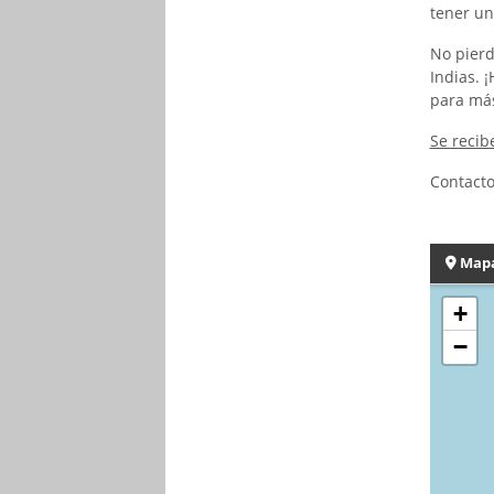
tener un
No pierd
Indias. 
para más
Se recib
Contacto
Map
+
−