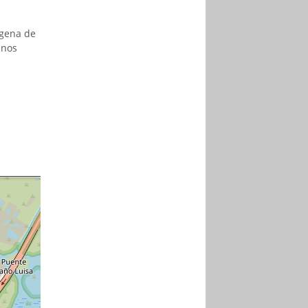
agena de
anos