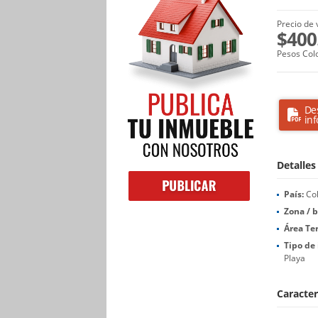
Precio de 
$400
Pesos Col
De
in
Detalles
País:
Co
Zona / b
Área Te
Tipo de
Playa
Caracter