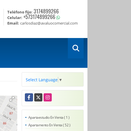
3174899266
Teléfono fijo:
+573174899266
Celular:
Email:
carlosdiaz@avaluocomercial.com
Select Language
▼
Facebook
X
Instagram
Apartaestudio En Venta ( 1 )
Apartamento En Venta ( 52 )