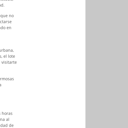
ad.
a que no
ctarse
ado en
 urbana,
 el lote
visitarte
hermosas
a
4 horas
na al
idad de