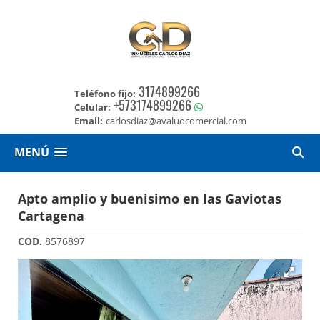
3174899266
Teléfono fijo:
+573174899266
Celular:
Email:
carlosdiaz@avaluocomercial.com
MENÚ
Apto amplio y buenisimo en las Gaviotas
Cartagena
COD.
8576897