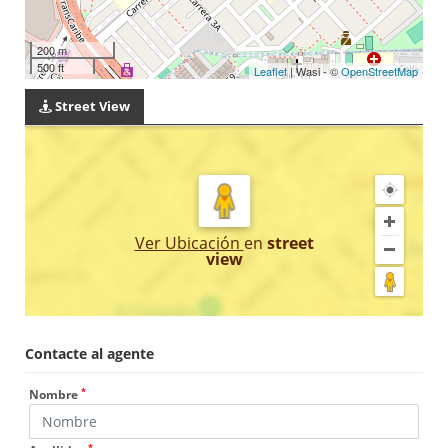
200 m
500 ft
Leaflet
| Wasi - ©
OpenStreetMap
Street View
Ver Ubicación
en
street
view
Contacte al agente
*
Nombre
*