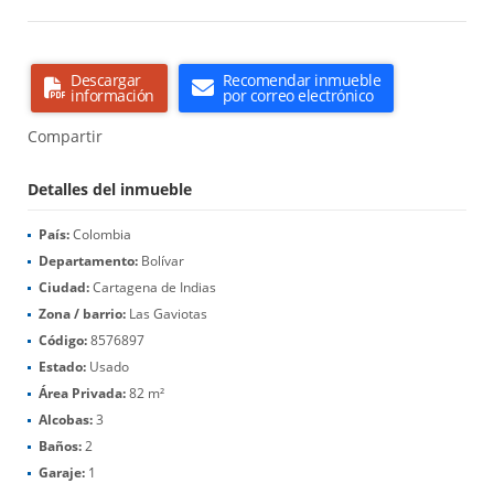
Descargar
Recomendar inmueble
información
por correo electrónico
Compartir
Detalles del inmueble
País:
Colombia
Departamento:
Bolívar
Ciudad:
Cartagena de Indias
Zona / barrio:
Las Gaviotas
Código:
8576897
Estado:
Usado
Área Privada:
82 m²
Alcobas:
3
Baños:
2
Garaje:
1